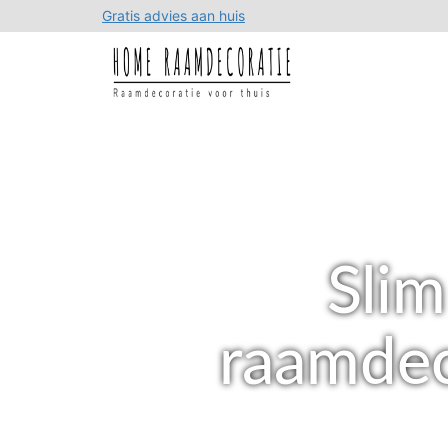
Gratis advies aan huis
Sli
raamdec