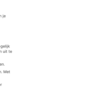
 je
gelijk
 uit te
en.
n. Met
er