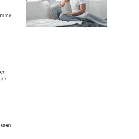
limme
een
van
assen