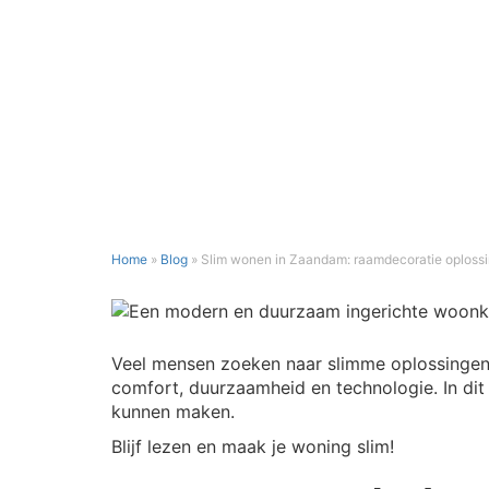
Home
»
Blog
»
Slim wonen in Zaandam: raamdecoratie oploss
SLIM
WONEN
IN
Veel mensen zoeken naar slimme oplossingen
ZAANDAM:
comfort, duurzaamheid en technologie. In dit 
RAAMDECORATIE
kunnen maken.
OPLOSSINGEN
VOOR
Blijf lezen en maak je woning slim!
HUURWONINGEN