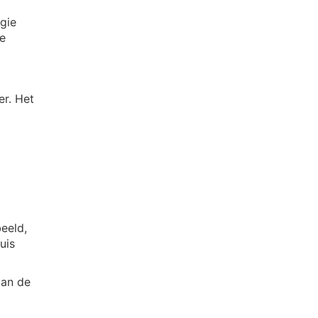
gie
de
er. Het
eeld,
uis
aan de