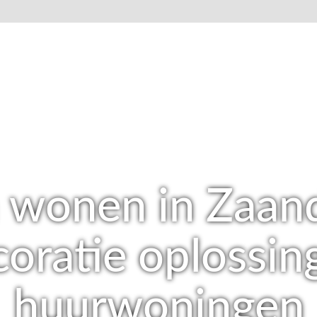
m wonen in Zaan
oratie oplossin
huurwoningen