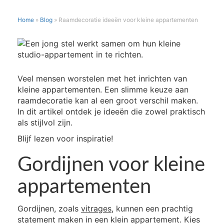
Home
»
Blog
»
Raamdecoratie ideeën voor kleine appartementen
RAAMDECORATIE
IDEEËN
VOOR
KLEINE
Veel mensen worstelen met het inrichten van
APPARTEMENTEN
kleine appartementen. Een slimme keuze aan
raamdecoratie kan al een groot verschil maken.
In dit artikel ontdek je ideeën die zowel praktisch
als stijlvol zijn.
Blijf lezen voor inspiratie!
Gordijnen voor kleine
appartementen
Gordijnen, zoals
vitrages
, kunnen een prachtig
statement maken in een klein appartement. Kies