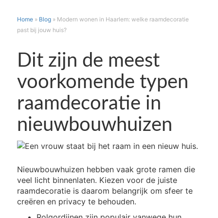
Home
»
Blog
»
Modern wonen in Haarlem: welke raamdecoratie
past bij jouw huis?
MODERN
WONEN
Dit zijn de meest
IN
HAARLEM:
voorkomende typen
WELKE
RAAMDECORATIE
raamdecoratie in
PAST
BIJ
nieuwbouwhuizen
JOUW
HUIS?
Nieuwbouwhuizen hebben vaak grote ramen die
veel licht binnenlaten. Kiezen voor de juiste
raamdecoratie is daarom belangrijk om sfeer te
creëren en privacy te behouden.
Rolgordijnen zijn populair vanwege hun