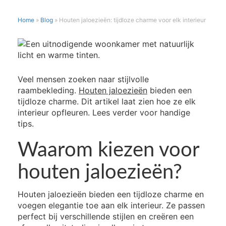
Home
»
Blog
»
Houten jaloezieën: tijdloze charme voor elk interieur
HOUTEN
JALOEZIEËN:
TIJDLOZE
CHARME
Veel mensen zoeken naar stijlvolle
VOOR
raambekleding.
Houten jaloezieën
bieden een
ELK
tijdloze charme. Dit artikel laat zien hoe ze elk
INTERIEUR
interieur opfleuren. Lees verder voor handige
tips.
Waarom kiezen voor
houten jaloezieën?
Houten jaloezieën bieden een tijdloze charme en
voegen elegantie toe aan elk interieur. Ze passen
perfect bij verschillende stijlen en creëren een